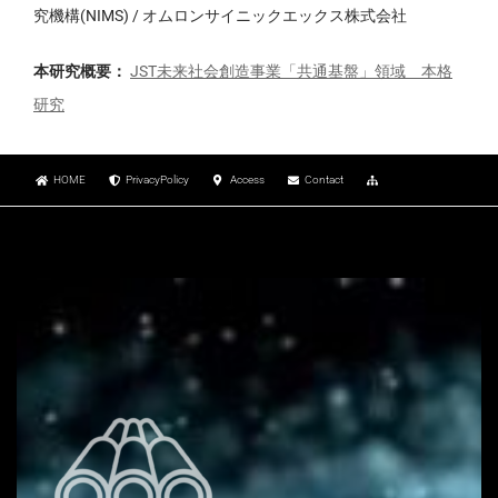
究機構(NIMS) / オムロンサイニックエックス株式会社
本研究概要：
JST未来社会創造事業「共通基盤」領域 本格
研究
HOME
PrivacyPolicy
Access
Contact