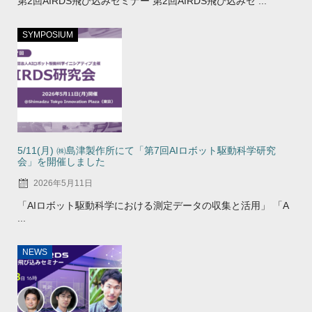
第2回AIRDS飛び込みセミナー 第2回AIRDS飛び込みセ ...
SYMPOSIUM
5/11(月) ㈱島津製作所にて「第7回AIロボット駆動科学研究
会」を開催しました
2026年5月11日
「AIロボット駆動科学における測定データの収集と活用」 「A
...
NEWS