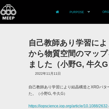
ORG
PURPOSE
自己教師あり学習によ
から物質空間のマップ
ました（小野G, 牛久
2022年11月11日
自己教師あり学習により結晶構造とXRDパタ
た。（小野G, 牛久G）
https://iopscience.iop.org/article/10.1088/263