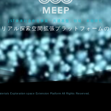
JST未来社会創造事業「共通基盤」領域 本格研究
テリアル探索空間拡張プラットフォームの
erials Exploration space Extension Platform All Rights Reserved.