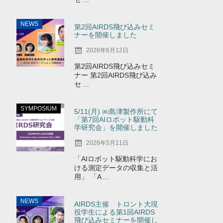
NEWS
第2回AIRDS飛び込みセミ
ナーを開催しました
2026年6月12日
第2回AIRDS飛び込みセミ
ナー 第2回AIRDS飛び込み
セ ...
SYMPOSIUM
5/11(月) ㈱島津製作所にて
「第7回AIロボット駆動科
学研究会」を開催しました
2026年5月11日
「AIロボット駆動科学にお
ける測定データの収集と活
用」 「A ...
NEWS
AIRDS主催 トロント大現
役学生による第1回AIRDS
飛び込みセミナーを開催し