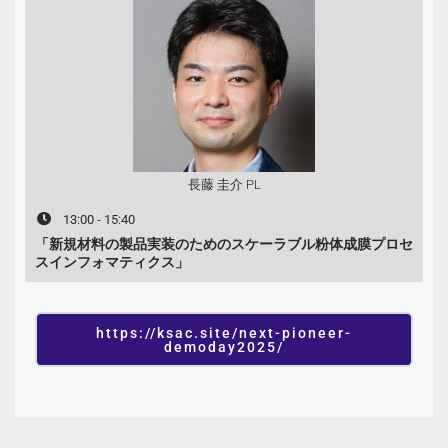
長藤 圭介 PL
13:00 - 15:40
「新規材料の製品実装のためのスケーラブル粉体成膜プロセ
スインフォマティクス」
https://ksac.site/next-pioneer-
demoday2025/