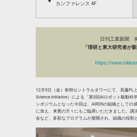
カンファレンス 4F
日刊工業新聞 
「理研と東大研究者が新
https://www.nikkan
12月5日（金）有明セントラルタワーにて、長藤PLと牛久G
Science Initiative）による「第3回AIロ
ンポジウムとなった今回は、AIRDSの組織としての
に加え、来賓の方々にもご臨席いただきました。講
会など、多彩なプログラムが展開され、組織の役割