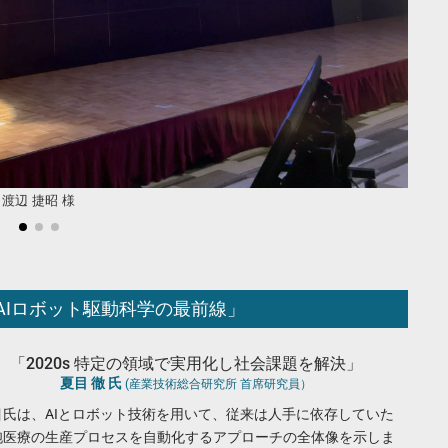
渡辺 捷昭 様
AIロボット駆動科学の最前線」
「2020s 特定の領域で実用化し社会課題を解決」
夏目 徹 氏
(産業技術総合研究所 首席研究員）
目氏は、AIとロボット技術を用いて、従来は人手に依存していた
胞医療の生産プロセスを自動化するアプローチの全体像を示しま