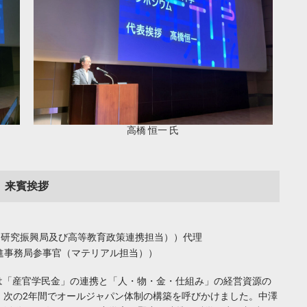
高橋 恒一 氏
来賓挨拶
（研究振興局及び高等教育政策連携担当））代理
進事務局参事官（マテリアル担当））
は「産官学民金」の連携と「人・物・金・仕組み」の経営資源の
、次の2年間でオールジャパン体制の構築を呼びかけました。中澤