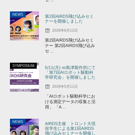
NEWS
第2回AIRDS飛び込みセミ
ナーを開催しました
2026年6月12日
第2回AIRDS飛び込みセミ
ナー 第2回AIRDS飛び込み
セ ...
SYMPOSIUM
5/11(月) ㈱島津製作所にて
「第7回AIロボット駆動科
学研究会」を開催しました
2026年5月11日
「AIロボット駆動科学にお
ける測定データの収集と活
用」 「A ...
NEWS
AIRDS主催 トロント大現
役学生による第1回AIRDS
飛び込みセミナーを開催し