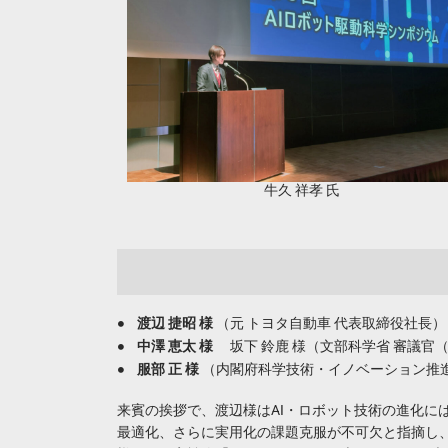
牛久 祥孝 氏
渡辺 捷昭 様
（元 トヨタ自動車 代表取締役社長）
中澤 恵太 様
坂下 鈴鹿 様（文部科学省 審議官
服部 正 様
（内閣府科学技術・イノベーション推
来賓の挨拶で、渡辺様はAI・ロボット技術の進化に
最適化、さらに実用化の課題克服が不可欠と指摘し