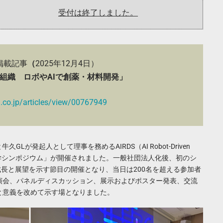
受付は終了しました。
掲載記事
（
2025年12月4日）
組織 ロボやAIで創薬・材料開発」
.co.jp/articles/view/00767949
Lが発起人として理事を務めるAIRDS（AI Robot-Driven
ボット駆動科学シンポジウム」が開催されました。一般社団法人化後、初のシ
成長と展望を示す節目の開催となり、当日は200名を超える参加者
演会、パネルディスカッション、展示およびポスター発表、交流
と意義を改めて示す場となりました。