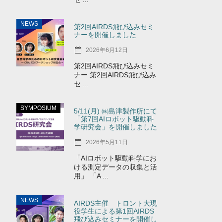
NEWS
第2回AIRDS飛び込みセミ
ナーを開催しました
2026年6月12日
第2回AIRDS飛び込みセミ
ナー 第2回AIRDS飛び込み
セ ...
SYMPOSIUM
5/11(月) ㈱島津製作所にて
「第7回AIロボット駆動科
学研究会」を開催しました
2026年5月11日
「AIロボット駆動科学にお
ける測定データの収集と活
用」 「A ...
NEWS
AIRDS主催 トロント大現
役学生による第1回AIRDS
飛び込みセミナーを開催し