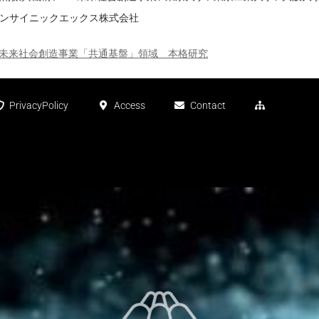
 オムロンサイニックエックス株式会社
ST未来社会創造事業「共通基盤」領域 本格研究
PrivacyPolicy
Access
Contact