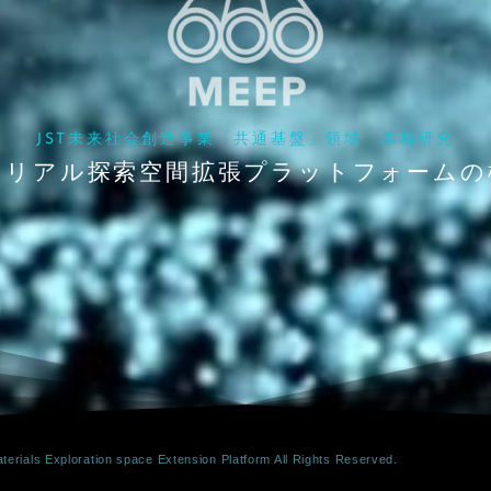
JST未来社会創造事業「共通基盤」領域 本格研究
テリアル探索空間拡張プラットフォームの
erials Exploration space Extension Platform All Rights Reserved.