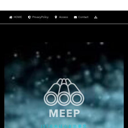
HOME
PrivacyPolicy
Access
Contact
JST未来社会創造事業