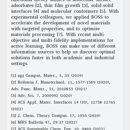
adsorbates [2], thin film growth [3], solid-solid
interfaces [4] and molecular conformers [5]. With
experimental colleagues, we applied BOSS to
accelerate the development of novel materials
with targeted properties, and to optimise
materials processing [7]. With recent multi-
objective and multi-fidelity implementations for
active learning, BOSS can make use of different
information sources to help us discover optimal
solutions faster in both academic and industrial
settings.
[1] npj Comput. Mater., 5, 35 (2019)
[2] Beilstein J. Nanotechnol. 11, 1577-1589 (2020),
Adv. Func. Mater., 31, 2010853 (2021)
[3] Adv. Sci. 7, 2000992 (2020)
[4] ACS Appl. Mater. Interfaces 14 (10), 12758-12765
(2022)
[5] J. Chem. Theory Comput. 17, 1955 (2020)
[6] MRS Bulletin 47, 29-37 (2022)
[7] ACS Sustainable Chem. Eng. 10, 9469 (2022)