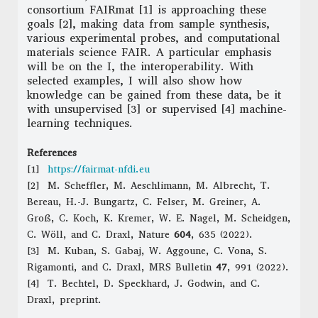
consortium FAIRmat [1] is approaching these
goals [2], making data from sample synthesis,
various experimental probes, and computational
materials science FAIR. A particular emphasis
will be on the I, the interoperability. With
selected examples, I will also show how
knowledge can be gained from these data, be it
with unsupervised [3] or supervised [4] machine-
learning techniques.
References
[1]
https://fairmat-nfdi.eu
[2] M. Scheffler, M. Aeschlimann, M. Albrecht, T.
Bereau, H.-J. Bungartz, C. Felser, M. Greiner, A.
Groß, C. Koch, K. Kremer, W. E. Nagel, M. Scheidgen,
C. Wöll, and C. Draxl, Nature
604
, 635 (2022).
[3] M. Kuban, S. Gabaj, W. Aggoune, C. Vona, S.
Rigamonti, and C. Draxl, MRS Bulletin
47
, 991 (2022).
[4] T. Bechtel, D. Speckhard, J. Godwin, and C.
Draxl, preprint.