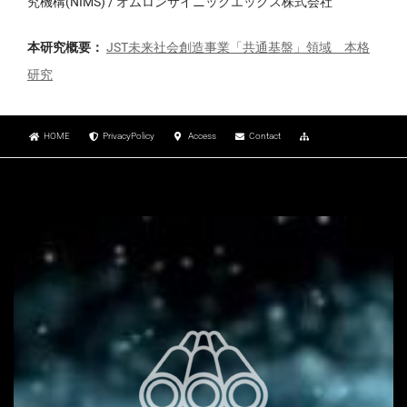
究機構(NIMS) / オムロンサイニックエックス株式会社
本研究概要：
JST未来社会創造事業「共通基盤」領域 本格
研究
HOME
PrivacyPolicy
Access
Contact