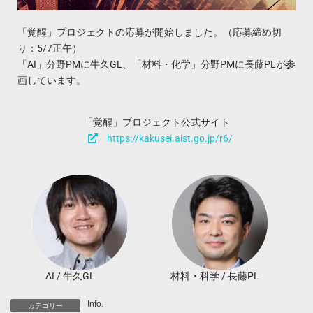
「覚醒」プロジェクトの応募が開始しました。（応募締め切
り：5/7正午）
「AI」分野PMに牛久GL、「材料・化学」分野PMに長藤PLが参
画しています。
「覚醒」プロジェクト公式サイト
https://kakusei.aist.go.jp/r6/
AI / 牛久GL
材料・科学 / 長藤PL
Info.
カテゴリー