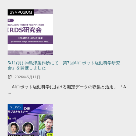
SYMPOSIUM
5/11(月) ㈱島津製作所にて「第7回AIロボット駆動科学研究
会」を開催しました
2026年5月11日
「AIロボット駆動科学における測定データの収集と活用」 「A
...
NEWS