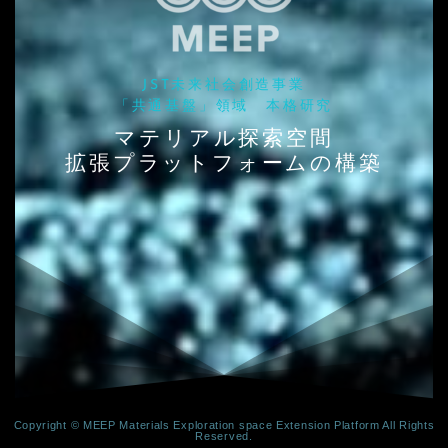
JST未来社会創造事業
「共通基盤」領域 本格研究
マテリアル探索空間
拡張プラットフォームの構築
Copyright © MEEP Materials Exploration space Extension Platform All Rights
Reserved.