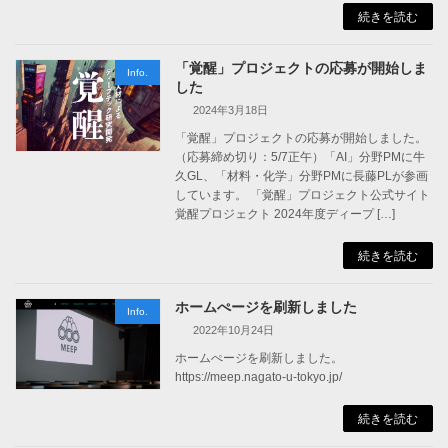
続きを読む
「覚醒」プロジェクトの応募が開始しま
Info.
した
2024年3月18日
「覚醒」プロジェクトの応募が開始しました。
（応募締め切り：5/7正午）「AI」分野PMに牛
久GL、「材料・化学」分野PMに長藤PLが参画
しています。 「覚醒」プロジェクト公式サイト
覚醒プロジェクト 2024年度ディープ […]
続きを読む
ホームぺージを刷新しました
Info.
2022年10月24日
ホームぺージを刷新しました。
https://meep.nagato-u-tokyo.jp/
続きを読む