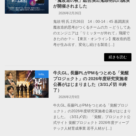
「魔改造の夜」総合演出鬼頭明氏の講演
が開催されました
2026年2月26日
鬼頭 明 氏 2月26日 14：00-14：45 基調講演
魔改造的思考がつくるチームの力 ～どうしてあ
のエンジニアは「リミッターが外れて」飛躍で
きたのか？～ 【東京・オンライン】魔改造的思
考が生み出す、変化し続ける製造 […]
続きを読む
牛久GL, 長藤PLがPMをつとめる「覚醒
Info.
プロジェクト」の 2026年度研究実施者
公募がはじまりました（3/31〆切 ※終
了）
2026年2月9日
牛久GL, 長藤PLがPMをつとめる「覚醒プロジ
ェクト」の2026年度研究実施者公募がはじまり
ました。（3/31〆切） 「覚醒」プロジェクト公
式サイト 覚醒プロジェクト 2026年度ディープ
テック人材育成事業 若手人材が […]