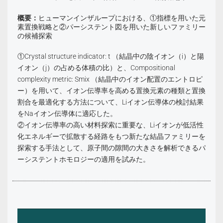
概要：
ヒューマンインザループにおける、①指標を用いた元
素置換戦略と②パーシステント図を用いた新しいファミリー
の候補探索
①Crystal structure indicator: t （結晶中の陰イオン（i）と陽
イオン（j）の占める体積の比）と、Compositional
complexity metric: Smix （結晶中のイオン配置のエントロピ
ー）を用いて、イオン伝導率を高める置換元素の種類と置換
割合を最適化する方法について、Liイオン伝導体の検討結果
をNaイオン伝導体に適応した。
②イオン伝導率の高い材料探索に重要な、Liイオンが低活性
化エネルギーで拡散する経路をもつ新たな結晶ファミリーを
探索する手法として、原子間の隙間の大きさを解析できるパ
ーシステントホモロジーの適用を試みた。